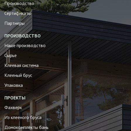
Производство
Сертификаты
Партнеры
ПРОИЗВОДСТВО
Наше производство
Сырье
Клеевая система
Клееный брус
Упаковка
ПРОЕКТЫ
Фахверк
Из клееного бруса
Домокомплекты бань