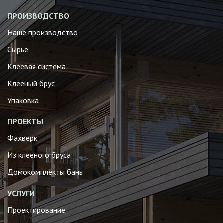
ПРОИЗВОДСТВО
Наше производство
Сырье
Клеевая система
Клееный брус
Упаковка
ПРОЕКТЫ
Фахверк
Из клееного бруса
Домокомплекты бань
УСЛУГИ
Проектирование