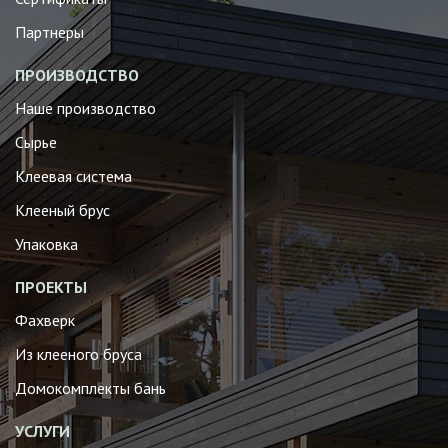
Партнеры
ПРОИЗВОДСТВО
Наше производство
Сырье
Клеевая система
Клееный брус
Упаковка
ПРОЕКТЫ
Фахверк
Из клееного бруса
Домокомплекты бань
УСЛУГИ