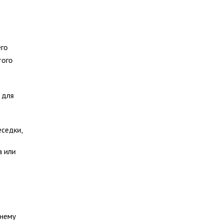
его
того
 для
еседки,
а или
 нему