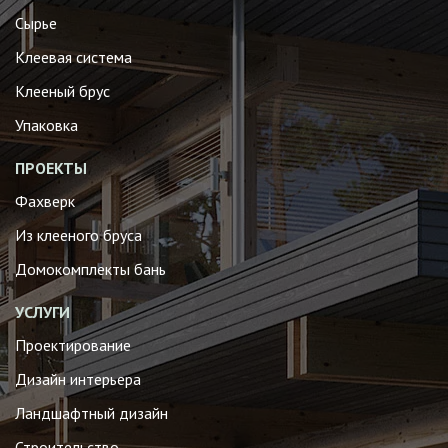
Сырье
Клеевая система
Клееный брус
Упаковка
ПРОЕКТЫ
Фахверк
Из клееного бруса
Домокомплекты бань
УСЛУГИ
Проектирование
Дизайн интерьера
Ландшафтный дизайн
Строительство