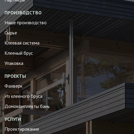
ПРОИЗВОДСТВО
Наше производство
Сырье
Клеевая система
Клееный брус
Упаковка
ПРОЕКТЫ
Фахверк
Из клееного бруса
Домокомплекты бань
УСЛУГИ
Проектирование