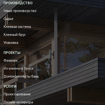
ПРОИЗВОДСТВО
Наше производство
Сырье
Клеевая система
Клееный брус
Упаковка
ПРОЕКТЫ
Фахверк
Из клееного бруса
Домокомплекты бань
УСЛУГИ
Проектирование
Дизайн интерьера