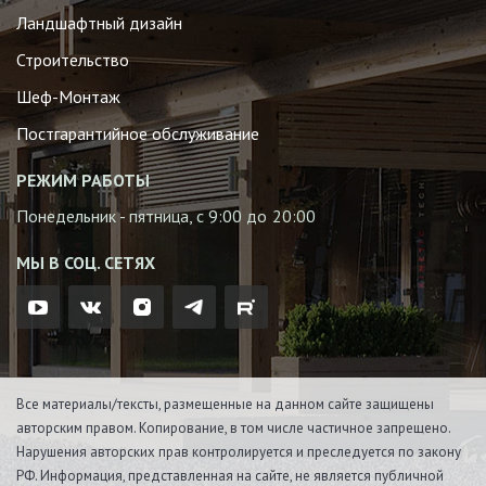
Ландшафтный дизайн
Строительство
Шеф-Монтаж
Постгарантийное обслуживание
РЕЖИМ РАБОТЫ
Понедельник - пятница, с 9:00 до 20:00
МЫ В СОЦ. СЕТЯХ
Все материалы/тексты, размещенные на данном сайте защищены
авторским правом. Копирование, в том числе частичное запрещено.
Нарушения авторских прав контролируется и преследуется по закону
РФ. Информация, представленная на сайте, не является публичной