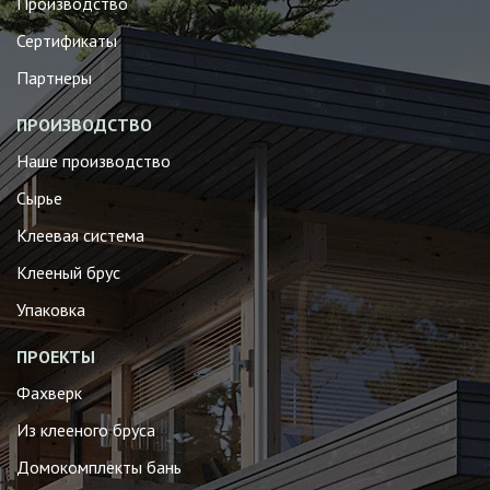
Производство
Сертификаты
Партнеры
ПРОИЗВОДСТВО
Наше производство
Сырье
Клеевая система
Клееный брус
Упаковка
ПРОЕКТЫ
Фахверк
Из клееного бруса
Домокомплекты бань