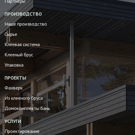
Партнеры
ПРОИЗВОДСТВО
Наше производство
Сырье
Клеевая система
Клееный брус
Упаковка
ПРОЕКТЫ
Фахверк
Из клееного бруса
Домокомплекты бань
УСЛУГИ
Проектирование