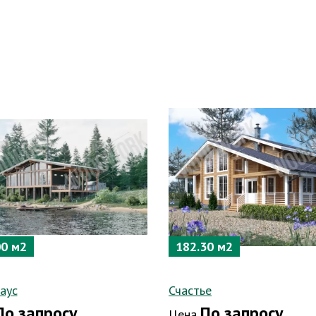
00 м2
182.30 м2
аус
Счастье
По запросу
По запросу
Цена