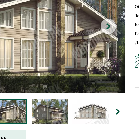
О
Т
К
Р
Д
ции