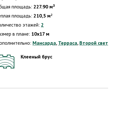
бщая площадь:
227.90 м²
еплая площадь:
210,5 м
2
оличество этажей:
2
азмер в плане:
10х17 м
ополнительно:
Мансарда
,
Терраса
,
Второй свет
Клееный брус