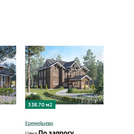
538.70 м2
Еремейцево
По запросу
Цена