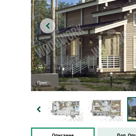
Плес
Описание
Доп. Оп