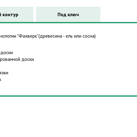
 контур
Под ключ
ологии "Фахверк"(древесина - ель или сосна)
 доски
брованной доски
язки
в