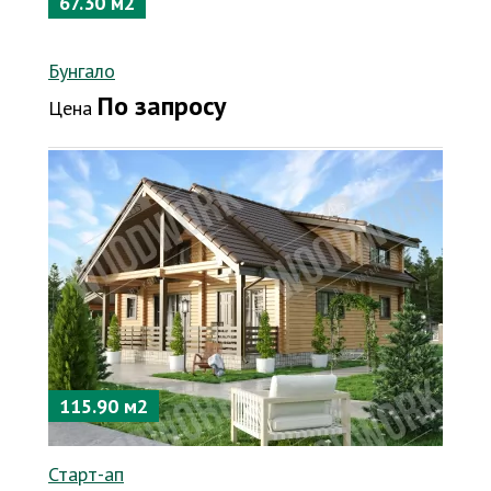
67.30 м2
Бунгало
По запросу
Цена
115.90 м2
Старт-ап