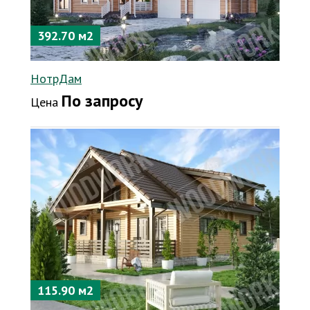
392.70 м2
НотрДам
По запросу
Цена
115.90 м2