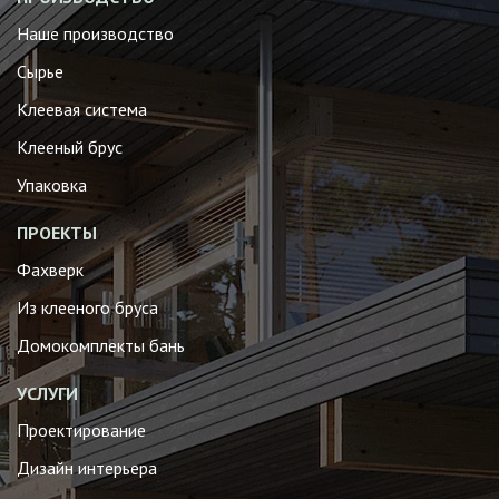
Наше производство
Сырье
Клеевая система
Клееный брус
Упаковка
ПРОЕКТЫ
Фахверк
Из клееного бруса
Домокомплекты бань
УСЛУГИ
Проектирование
Дизайн интерьера