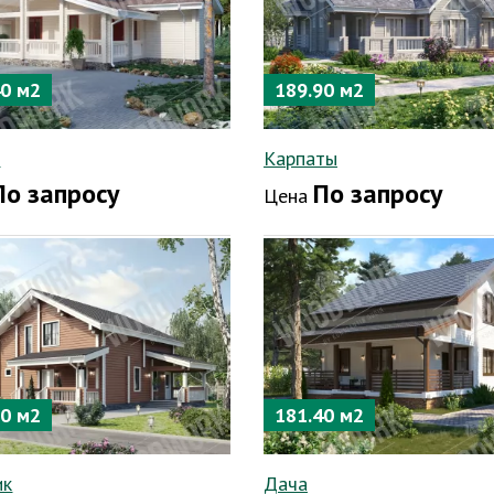
40 м2
189.90 м2
л
Карпаты
По запросу
По запросу
Цена
00 м2
181.40 м2
ик
Дача