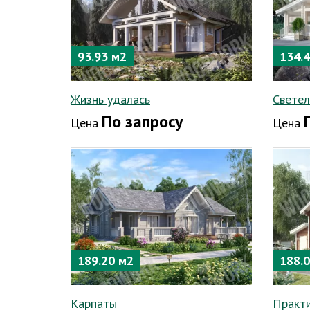
93.93 м2
134.
Жизнь удалась
Свете
По запросу
Цена
Цена
189.20 м2
188.
Карпаты
Практ