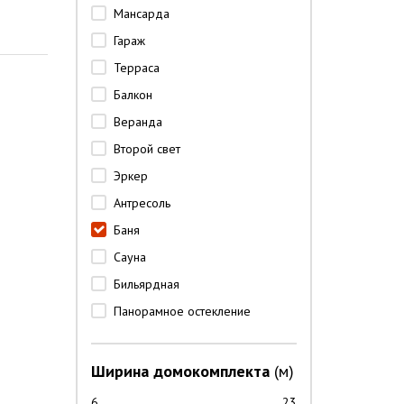
Мансарда
Гараж
Терраса
Балкон
Веранда
Второй свет
Эркер
Антресоль
Баня
Сауна
Бильярдная
Панорамное остекление
Ширина домокомплекта
(м)
6
23