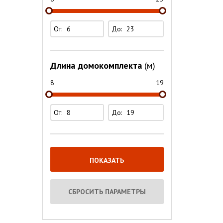
От:
До:
Длина домокомплекта
(м)
8
19
От:
До: