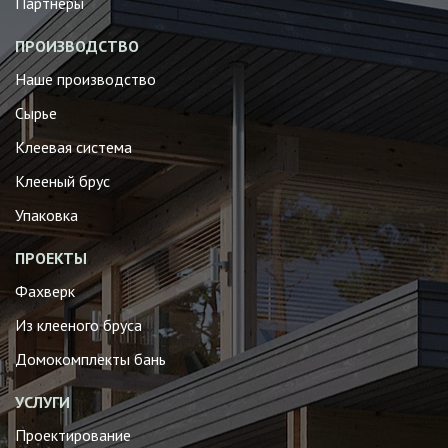
Партнеры
ПРОИЗВОДСТВО
Наше производство
Сырье
Клеевая система
Клееный брус
Упаковка
ПРОЕКТЫ
Фахверк
Из клееного бруса
Домокомплекты бань
УСЛУГИ
Проектирование