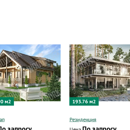
90 м2
193.76 м2
ап
Резиденция
По запросу
По запросу
Цена