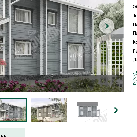
О
Т
П
П
К
Р
Д
ции