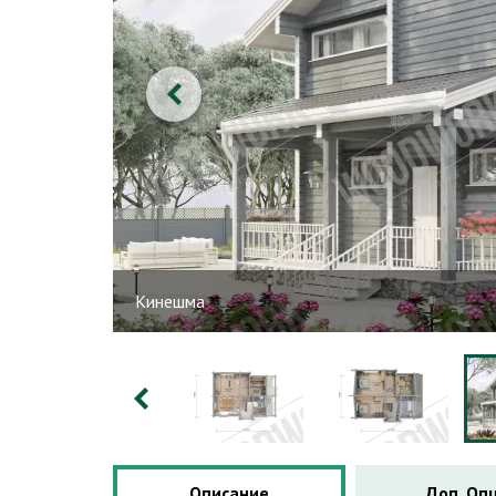
Кинешма
Описание
Доп. Оп