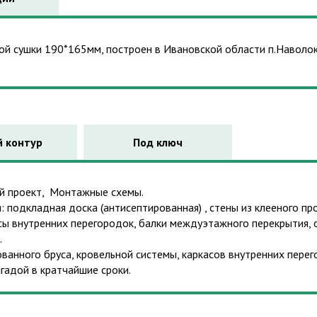
й сушки 190*165мм, построен в Ивановской области п.Наволок
 контур
Под ключ
ый проект, Монтажные схемы.
 подкладная доска (антисептированная) , стены из клееного п
асы внутренних перегородок, балки междуэтажного перекрытия, о
.
анного бруса, кровельной системы, каркасов внутренних перег
адой в кратчайшие сроки.