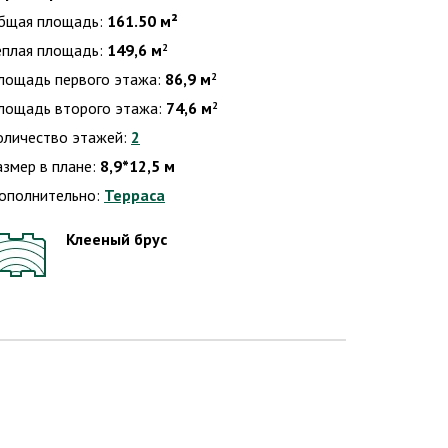
бщая площадь:
161.50 м²
еплая площадь:
149,6 м
2
лощадь первого этажа:
86,9 м
2
лощадь второго этажа:
74,6 м
2
оличество этажей:
2
азмер в плане:
8,9*12,5 м
ополнительно:
Терраса
Клееный брус