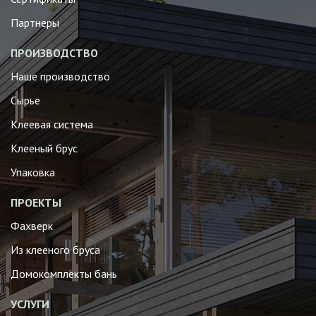
Партнеры
ПРОИЗВОДСТВО
Наше производство
Сырье
Клеевая система
Клееный брус
Упаковка
ПРОЕКТЫ
Фахверк
Из клееного бруса
Домокомплекты бань
УСЛУГИ