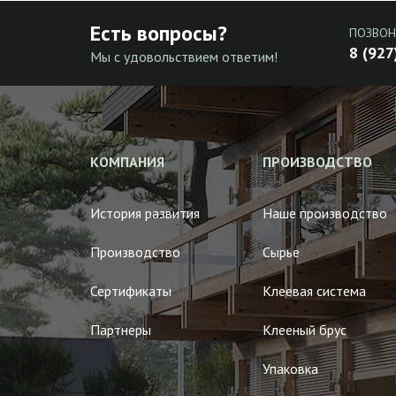
Есть вопросы?
ПОЗВОН
8 (927
Мы с удовольствием ответим!
КОМПАНИЯ
ПРОИЗВОДСТВО
История развития
Наше производство
Производство
Сырье
Сертификаты
Клеевая система
Партнеры
Клееный брус
Упаковка