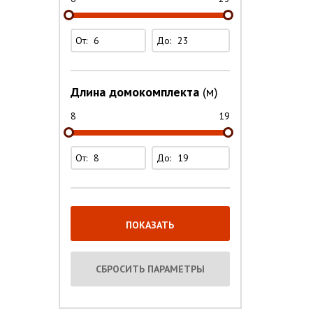
От:
До:
Длина домокомплекта
(м)
8
19
От:
До: