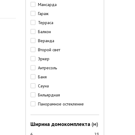
Мансарда
Гараж
Терраса
Балкон
Веранда
Второй свет
Эркер
Антресоль
Баня
Сауна
Бильярдная
Панорамное остекление
Ширина домокомплекта
(м)
6
23