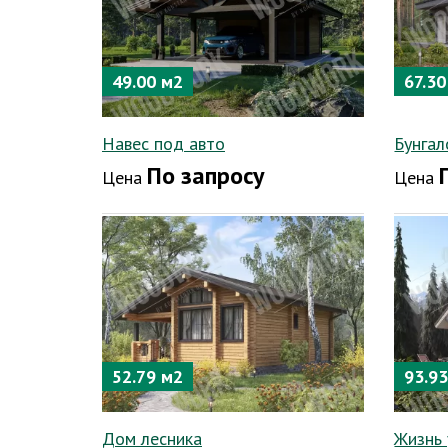
49.00 м2
67.30
Навес под авто
Бунгал
По запросу
Цена
Цена
52.79 м2
93.9
Дом лесника
Жизнь 