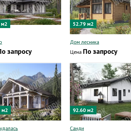
 м2
52.79 м2
о
Дом лесника
По запросу
По запросу
Цена
3 м2
92.60 м2
удалась
Санди