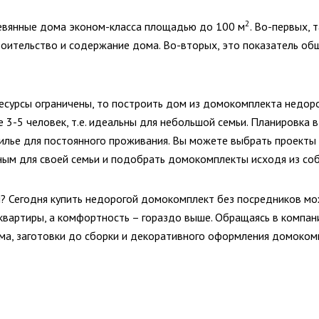
2
евянные дома эконом-класса площадью до 100 м
. Во-первых, 
роительство и содержание дома. Во-вторых, это показатель о
 ресурсы ограничены, то построить дом из домокомплекта нед
-5 человек, т.е. идеальны для небольшой семьи. Планировка в 
жилье для постоянного проживания. Вы можете выбрать проект
ным для своей семьи и подобрать домокомплекты исходя из с
м? Сегодня купить недорогой домокомплект без посредников м
квартиры, а комфортность – гораздо выше. Обращаясь в комп
ома, заготовки до сборки и декоративного оформления домоком