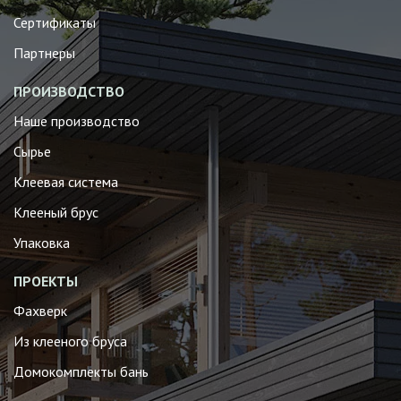
Сертификаты
Партнеры
ПРОИЗВОДСТВО
Наше производство
Сырье
Клеевая система
Клееный брус
Упаковка
ПРОЕКТЫ
Фахверк
Из клееного бруса
Домокомплекты бань